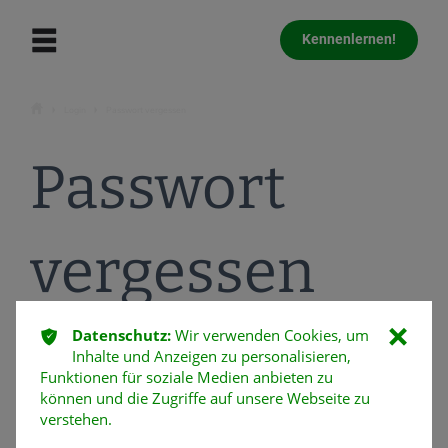
Kennenlernen!
ŷ
Login
Passwort vergessen
Ţ
Ţ
Passwort
vergessen
ͳ
Datenschutz:
Wir verwenden Cookies, um
ı
Inhalte und Anzeigen zu personalisieren,
Wenn Sie Ihr Passwort vergessen haben...
Funktionen für soziale Medien anbieten zu
können Sie sich hier ein neues erstellen.
können und die Zugriffe auf unsere Webseite zu
verstehen.
Geben Sie einfach Ihre E-Mail Adresse an, Sie